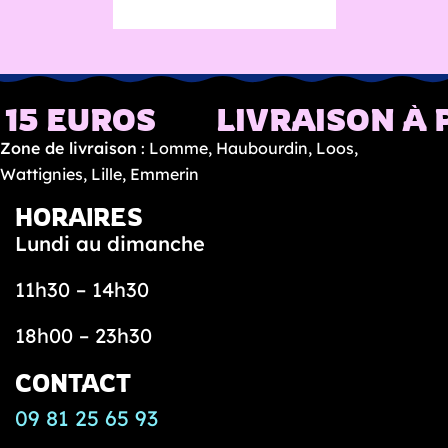
Retour à la boutique
t
o
n
t
15 EUROS
LIVRAISON À P
a
Zone de livraison
: Lomme, Haubourdin, Loos,
c
Wattignies, Lille, Emmerin
o
s
HORAIRES
Lundi au dimanche
N
o
11h30 – 14h30
s
t
18h00 – 23h30
a
CONTACT
c
o
09 81 25 65 93
s