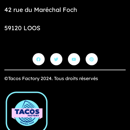
T
42 rue du Maréchal Foch
a
c
59120 LOOS
o
s
f
a
c
t
o
©Tacos Factory 2024. Tous droits réservés
r
y