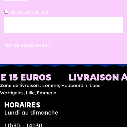
t
Se souvenir de moi
o
n
Se connecter
t
a
c
Mot de passe perdu ?
o
s
N
E 15 EUROS
LIVRAISON À
o
s
Zone de livraison
: Lomme, Haubourdin, Loos,
t
Wattignies, Lille, Emmerin
a
HORAIRES
c
Lundi au dimanche
o
s
11h30 – 14h30