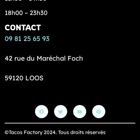
T
18h00 – 23h30
a
c
CONTACT
o
09 81 25 65 93
s
f
42 rue du Maréchal Foch
a
c
t
59120 LOOS
o
r
y
©Tacos Factory 2024. Tous droits réservés