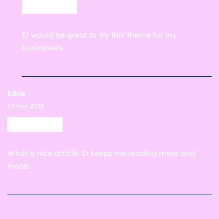
RÉPONDRE
It would be great to try this theme for my
businesses
Elicia
17 mai 2023
RÉPONDRE
What a nice article. It keeps me reading more and
more!