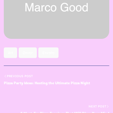
t
o
n
t
a
c
o
s
Art
Decor
Envato
N
o
s
PREVIOUS POST
t
Pizza Party Ideas: Hosting the Ultimate Pizza Night
a
c
o
NEXT POST
s