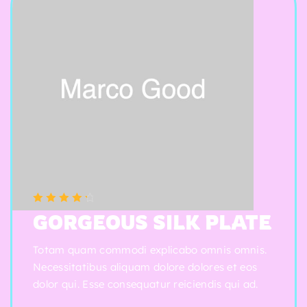
(5 reviews)
Note
4.50
GORGEOUS SILK PLATE
sur 5
Totam quam commodi explicabo omnis omnis.
Necessitatibus aliquam dolore dolores et eos
dolor qui. Esse consequatur reiciendis qui ad.