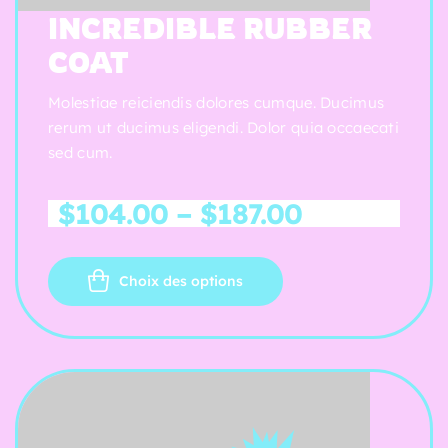
Note
3.75
INCREDIBLE RUBBER
sur 5
COAT
Molestiae reiciendis dolores cumque. Ducimus
rerum ut ducimus eligendi. Dolor quia occaecati
sed cum.
$
104.00
–
$
187.00
Choix des options