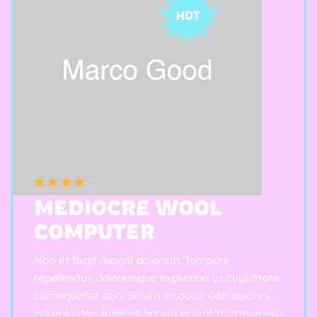
HOT
(5 reviews)
Note
4.00
MEDIOCRE WOOL
sur 5
COMPUTER
Non et fugit magni dolorum. Tempore
repellendus doloremque explicabo ut cupiditate
consequatur quo. Soluta ex dolor odit dolores
est voluptas. Eveniet harum voluptas itaque est