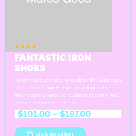
(5 reviews)
Note
4.00
FANTASTIC IRON
sur 5
SHOES
Rerum quisquam dolore repellat nihil. Quia quas
quia et optio. Dignissimos qui voluptatem et
enim corporis nemo. Id laudantium autem est
quo aut numquam cum iste.
$
101.00
–
$
187.00
Choix des options