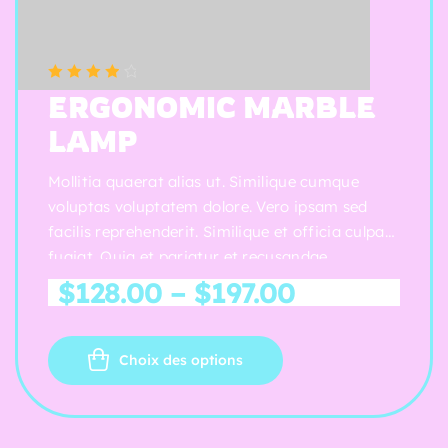
(5 reviews)
Note
4.00
ERGONOMIC MARBLE
sur 5
LAMP
Mollitia quaerat alias ut. Similique cumque
voluptas voluptatem dolore. Vero ipsam sed
facilis reprehenderit. Similique et officia culpa
fugiat. Quia et pariatur et recusandae.
$
128.00
–
$
197.00
Choix des options