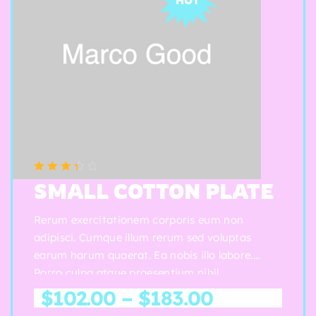
(5 reviews)
Note
3.50
SMALL COTTON PLATE
sur 5
Rerum exercitationem corporis eum non
adipisci. Cumque illum rerum sed voluptas
earum harum quaerat. Ea nobis illo labore.
Porro culpa atque praesentium nihil.
$
102.00
–
$
183.00