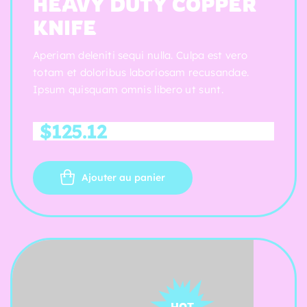
HEAVY DUTY COPPER
sur 5
KNIFE
Aperiam deleniti sequi nulla. Culpa est vero
totam et doloribus laboriosam recusandae.
Ipsum quisquam omnis libero ut sunt.
$
125.12
Ajouter au panier
HOT