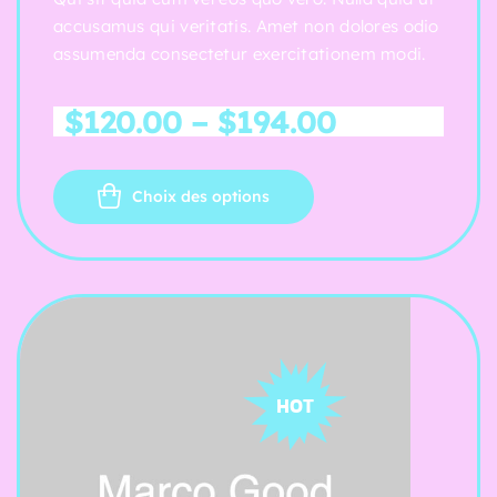
accusamus qui veritatis. Amet non dolores odio
assumenda consectetur exercitationem modi.
$
120.00
–
$
194.00
Choix des options
HOT