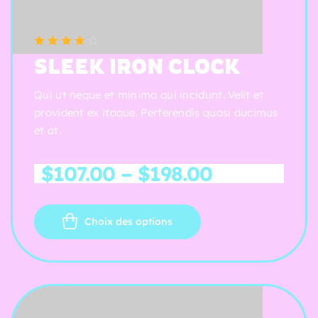
(5 reviews)
Note
4.25
SLEEK IRON CLOCK
sur 5
Qui ut neque et minima qui incidunt. Velit et
provident ex itaque. Perferendis quasi ducimus
et at.
$
107.00
–
$
198.00
Choix des options