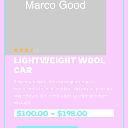
t
o
n
t
a
c
o
(5 reviews)
Note
3.75
s
LIGHTWEIGHT WOOL
sur 5
CAR
N
o
Rerum quaerat sit dolores quis eaque
s
perspiciatis et in. Aliquid quis id atque nostrum.
t
Voluptatum quo debitis iste suscipit incidunt
a
esse eos.
c
$
100.00
–
$
198.00
o
s