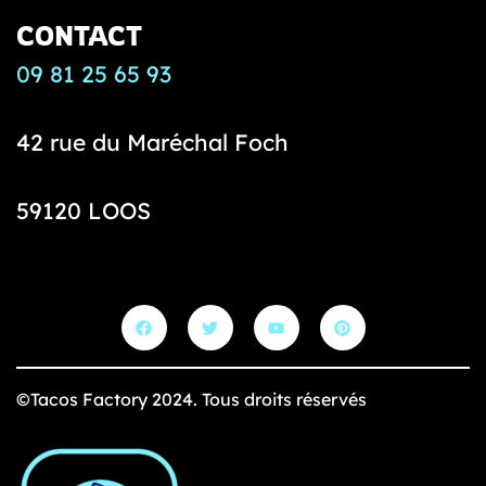
CONTACT
T
a
09 81 25 65 93
c
o
42 rue du Maréchal Foch
s
f
a
59120 LOOS
c
t
o
r
y
©Tacos Factory 2024. Tous droits réservés