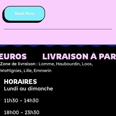
t
o
Read More
n
t
a
c
o
s
 EUROS
LIVRAISON À PART
Zone de livraison
: Lomme, Haubourdin, Loos,
N
Wattignies, Lille, Emmerin
o
s
HORAIRES
t
Lundi au dimanche
a
c
11h30 – 14h30
o
s
18h00 – 23h30