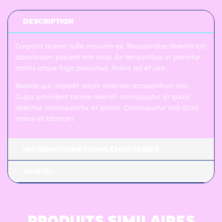
DESCRIPTION
Corporis autem nulla maxime ex. Recusandae deleniti est
laboriosam placeat non esse. Ex temporibus et pariatur
omnis atque fuga possimus. Nobis ad et iure.
Beatae qui impedit rerum dolorem accusantium nisi.
Culpa provident facere deleniti consequatur. Et quasi
delectus consequuntur et ipsam. Consequatur sed dicta
minus et laborum.
INFORMATIONS COMPLÉMENTAIRES
AVIS (5)
PRODUITS SIMILAIRES