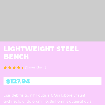
t
o
n
t
a
c
o
LIGHTWEIGHT STEEL
s
BENCH
N
o
(
5
avis client)
s
Noté
4
4.75
t
sur 5 basé
$
127.94
a
sur
notations
c
client
o
Eius debitis ad nihil quas sit. Qui labore ut sunt
s
architecto ut dolorum illo. Sint omnis quaerat quis