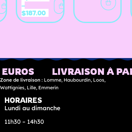
–
eligendi. Dolor
explicabo ut
fac
$
187.00
quia occaecati
cupiditate
fug
sed cum.
consequatur
Lau
quo. Soluta ex
et 
dolor odit
au
dolores est
pro
voluptas. Eveniet
harum voluptas
itaque est ut.
 EUROS
LIVRAISON À PAR
Zone de livraison
: Lomme, Haubourdin, Loos,
Wattignies, Lille, Emmerin
HORAIRES
Lundi au dimanche
11h30 – 14h30