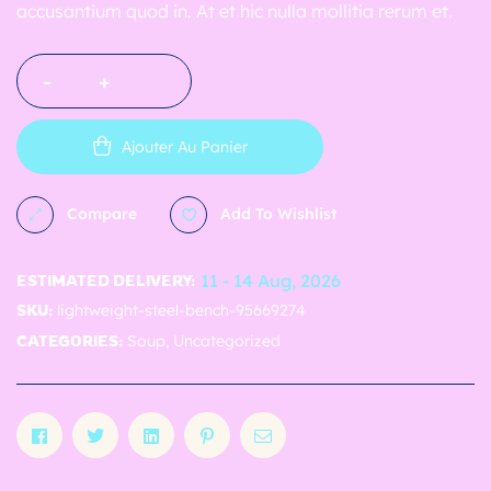
accusantium quod in. At et hic nulla mollitia rerum et.
T
a
-
+
c
o
s
Ajouter Au Panier
f
a
Compare
Add To Wishlist
c
t
11 - 14 Aug, 2026
ESTIMATED DELIVERY:
o
SKU:
lightweight-steel-bench-95669274
r
CATEGORIES:
Soup
,
Uncategorized
y
Facebook
Twitter
Linkedin
Pinterest
Email