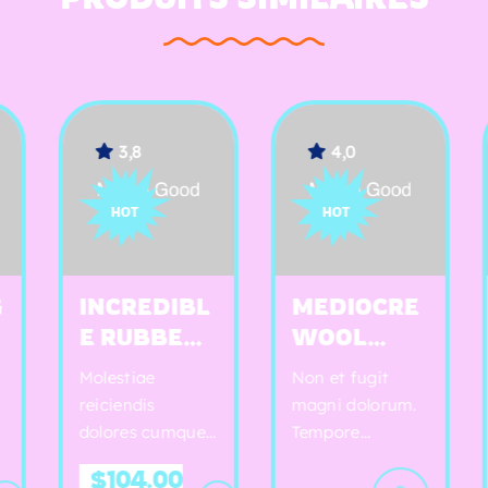
3,8
4,0
HOT
HOT
INCREDIBL
MEDIOCRE
H
E RUBBER
WOOL
D
COAT
COMPUTER
C
Molestiae
Non et fugit
Qu
C
reiciendis
magni dolorum.
co
dolores cumque.
Tempore
rer
Ducimus rerum
repellendus
occ
$
104.00
ut ducimus
doloremque
dol