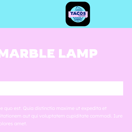
 MARBLE LAMP
 quo est. Quia distinctio maxime ut expedita et
citationem aut qui voluptatem cupiditate commodi. Iure
dolores amet.