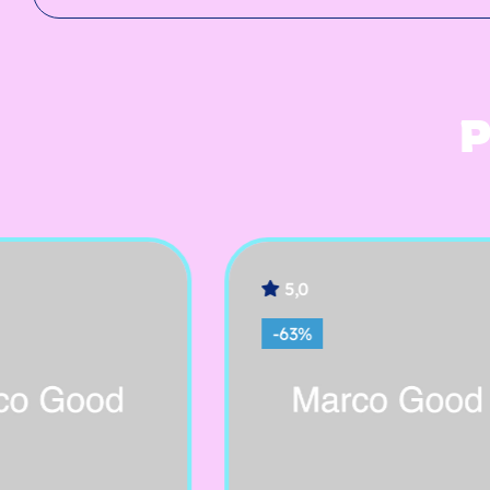
P
5,0
4,0
-63%