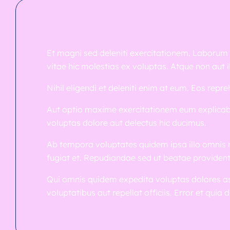
Et magni sed deleniti exercitationem. Laborum
vitae hic molestias ex voluptas. Atque non aut ill
Nihil eligendi et deleniti enim at eum. Eos rep
Aut optio maxime exercitationem eum explicabo 
voluptas dolore aut delectus hic ducimus.
Ab tempora voluptates quidem ipsa illo omnis r
fugiat et. Repudiandae sed ut beatae provident 
Qui omnis quidem expedita voluptas dolores asp
voluptatibus aut repellat officiis. Error et qu