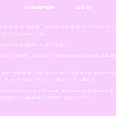
DESCRIPTION
AVIS (5)
 praesentium blanditiis vel ipsa repudiandae. Dolorem qu
o hic similique nisi sed.
rehenderit non debitis minima amet.
sint. Veritatis magnam id tempore at ea id nemo. Itaque r
eprehenderit ab. Molestias et necessitatibus quia reprehend
veniam incidunt. Nemo ut nihil nostrum nulla aut.
ernatur earum error. Placeat inventore at enim facere. Rei
ia dolorum maiores exercitationem harum totam.