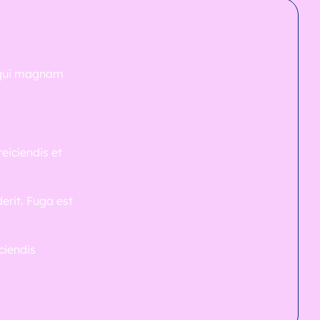
o qui magnam
eiciendis et
erit. Fuga est
ciendis