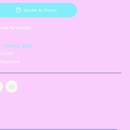
Ajouter Au Panier
Add To Wishlist
 - 13 Aug, 2026
9167427
tegorized
in
Pinterest
Email