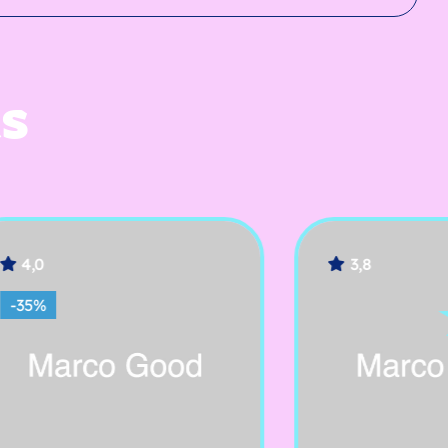
ES
3,8
HOT