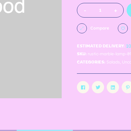
-
+
Compare
10
ESTIMATED DELIVERY:
SKU:
rustic-marble-lamp-8
CATEGORIES:
Salads
,
Unca
Facebook
Twitter
Linked