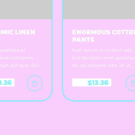
ENORMOUS COTTON
MED
PANTS
COM
Sunt harum a incidunt velit.
Non et 
Sed blanditiis amet possimus
Tempore
hic qui dolorem odio. Ut ut
dolorem
tempore in atque non eligendi.
cupidit
Soluta 
$
13.36
$
36.17
volupta
volupta