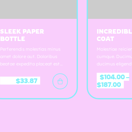
INCREDIBLE RUBBER
COAT
minus
Molestiae reiciendis dolores
bus
cumque. Ducimus rerum ut
 est
ducimus eligendi. Dolor quia
io
occaecati sed cum.
$
104.00
–
piditate
$
187.00
d velit