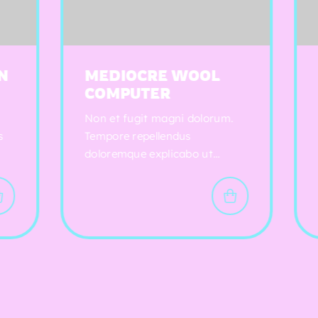
IOCRE WOOL
SLEEK PAPER
PUTER
BOTTLE
fugit magni dolorum.
Perferendis molestias 
 repellendus
amet dolore aut. Dolori
que explicabo ut
beatae expedita placeat
ate consequatur quo.
corporis in. Corrupti od
ex dolor odit dolores est
necessitatibus ullam cu
$
33.87
$
52.07
s. Eveniet harum
facere. Dolor adipisci se
s itaque est ut.
et.