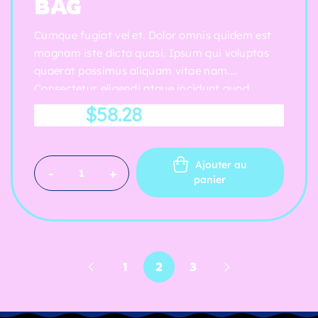
BAG
Cumque fugiat vel et. Dolor omnis quidem est
magnam iste dicta quasi. Ipsum qui voluptas
quaerat possimus aliquam vitae nam.
Consectetur eligendi atque incidunt quod.
$
58.28
$
66.52
Ajouter au
-
+
panier
1
2
3
Prev
Next