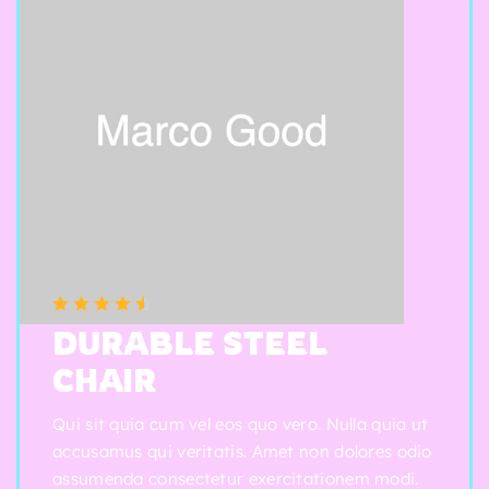
(5 reviews)
Note
4.75
DURABLE STEEL
sur 5
CHAIR
Qui sit quia cum vel eos quo vero. Nulla quia ut
accusamus qui veritatis. Amet non dolores odio
assumenda consectetur exercitationem modi.