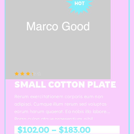
HOT
(5 reviews)
Note
3.50
SMALL COTTON PLATE
sur 5
Rerum exercitationem corporis eum non
adipisci. Cumque illum rerum sed voluptas
earum harum quaerat. Ea nobis illo labore.
Porro culpa atque praesentium nihil.
$
102.00
–
$
183.00