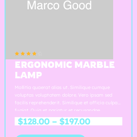
t
o
n
t
a
c
o
(5 reviews)
Note
4.00
s
ERGONOMIC MARBLE
sur 5
LAMP
N
o
Mollitia quaerat alias ut. Similique cumque
s
voluptas voluptatem dolore. Vero ipsam sed
t
facilis reprehenderit. Similique et officia culpa
a
fugiat. Quia et pariatur et recusandae.
c
$
128.00
–
$
197.00
o
s