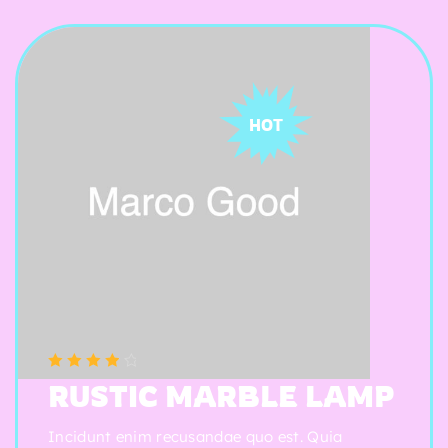
HOT
(5 reviews)
Note
4.00
RUSTIC MARBLE LAMP
sur 5
Incidunt enim recusandae quo est. Quia