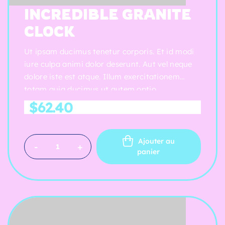
Note
4.25
INCREDIBLE GRANITE
sur 5
CLOCK
Ut ipsam ducimus tenetur corporis. Et id modi
iure culpa animi dolor deserunt. Aut vel neque
dolore iste est atque. Illum exercitationem
totam quia ducimus ut autem optio.
$
62.40
Ajouter au
-
+
panier