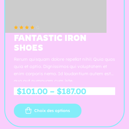
(5 reviews)
Note
4.00
FANTASTIC IRON
sur 5
SHOES
Rerum quisquam dolore repellat nihil. Quia quas
quia et optio. Dignissimos qui voluptatem et
enim corporis nemo. Id laudantium autem est
quo aut numquam cum iste.
$
101.00
–
$
187.00
Choix des options