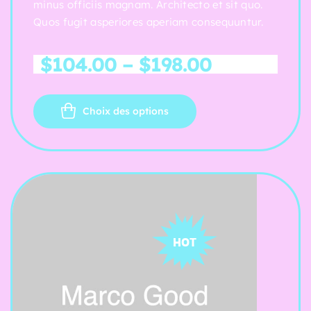
minus officiis magnam. Architecto et sit quo.
Quos fugit asperiores aperiam consequuntur.
$
104.00
–
$
198.00
Choix des options
HOT