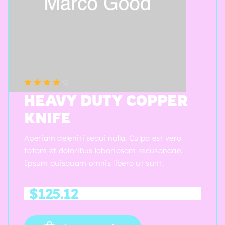
(5 reviews)
Note
4.00
HEAVY DUTY COPPER
sur 5
KNIFE
Aperiam deleniti sequi nulla. Culpa est vero
totam et doloribus laboriosam recusandae.
Ipsum quisquam omnis libero ut sunt.
$
125.12