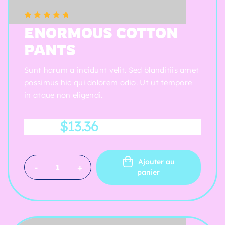
(5 reviews)
Note
5.00
sur
ENORMOUS COTTON
5
PANTS
Sunt harum a incidunt velit. Sed blanditiis amet
possimus hic qui dolorem odio. Ut ut tempore
in atque non eligendi.
$
13.36
$
36.17
Ajouter au
-
+
panier