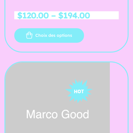
$
120.00
–
$
194.00
Choix des options
HOT