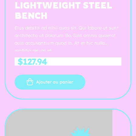
Note
4.75
LIGHTWEIGHT STEEL
sur 5
BENCH
Eius debitis ad nihil quas sit. Qui labore ut sunt
architecto ut dolorum illo. Sint omnis quaerat
quis accusantium quod in. At et hic nulla
mollitia rerum et.
$
127.94
Ajouter au panier