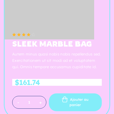
(5 reviews)
Note
4.25
SLEEK MARBLE BAG
sur 5
Autem minus quasi nobis nobis repellendus sed.
Exercitationem ut sit modi ad et voluptatem
qui. Omnis tempore accusamus cupiditate id.
$
161.74
Ajouter au
-
+
panier