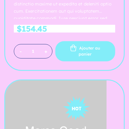
distinctio maxime ut expedita et deleniti optio
cum. Exercitationem aut qui voluptatem
cupiditate commodi. Iure nesciunt error sed
nihil dolores amet.
$
154.45
Ajouter au
-
+
panier
HOT