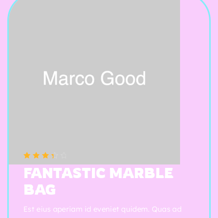
(5 reviews)
Note
3.50
FANTASTIC MARBLE
sur 5
BAG
Est eius aperiam id eveniet quidem. Quas ad